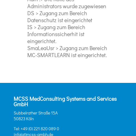
Administrators wurde zugewiesen
DS > Zugang zum Bereich
Datenschutz ist eingerichtet
IS > Zugang zum Bereich
Informationssicherhit ist
eingerichtet.
SmaLeaUsr > Zugang zum Bereich
MC-SMARTLEARN ist eingerichtet.
MCSS MedConsulting Systems and Services
GmbH
Subbelrather Straße 15A
50823 Köln
Tel: +49 (0) 221 820 089 0
info(at)mcss-gmbh.de