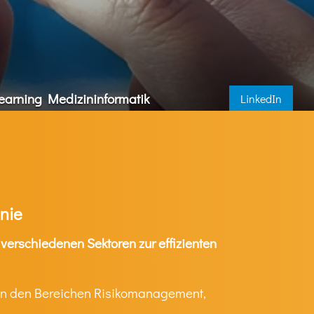
earning
Medizininformatik
LinkedIn
inie
verschiedenen Sektoren zur effizienten
e in den Bereichen Risikomanagement,